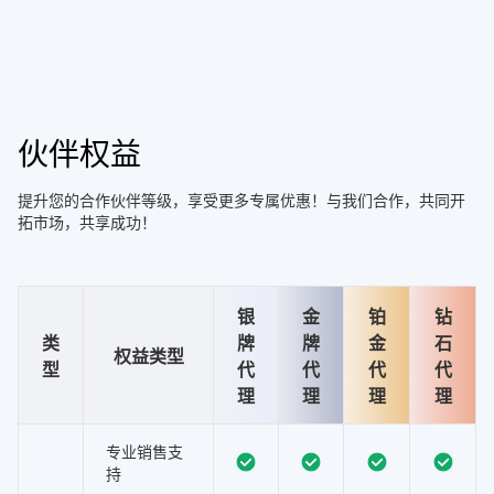
伙伴权益
提升您的合作伙伴等级，享受更多专属优惠！与我们合作，共同开
拓市场，共享成功！
银
金
铂
钻
类
牌
牌
金
石
权益类型
型
代
代
代
代
理
理
理
理
专业销售支
持