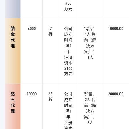
≥50
万元
铂
6000
7
公司
销售：
10000.00
折
金
成立
1人 售
代
时间
前（解
理
满1
决方
年
案）：
注册
1人
资本
≥100
万元
钻
10000
65
公司
销售：
20000.00
折
石
成立
2人 售
代
时间
前（解
理
满1
决方
年
案）：
注册
3人
资本