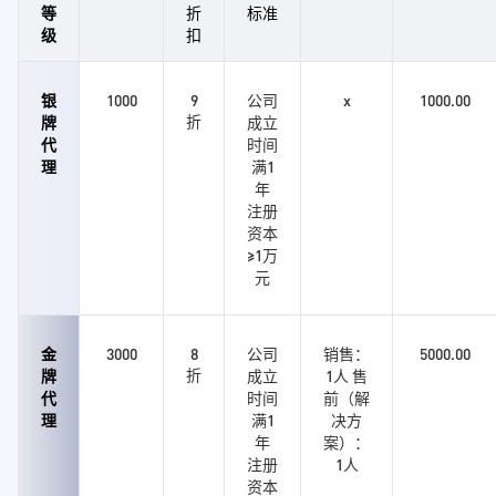
等
折
标准
级
扣
银
1000
9
公司
x
1000.00
折
牌
成立
代
时间
理
满1
年
注册
资本
≥1万
元
金
3000
8
公司
销售：
5000.00
折
牌
成立
1人 售
代
时间
前（解
理
满1
决方
年
案）：
注册
1人
资本