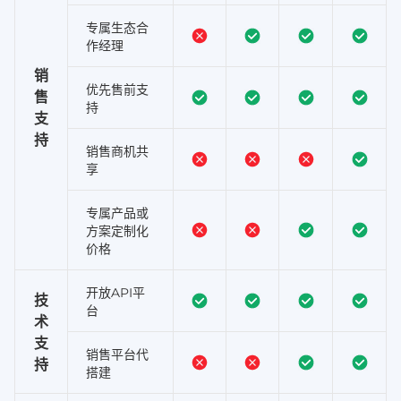
专属生态合
作经理
销
优先售前支
售
持
支
持
销售商机共
享
专属产品或
方案定制化
价格
开放API平
技
台
术
支
销售平台代
持
搭建