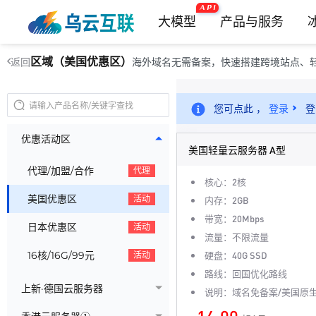
A P I
大模型
产品与服务
区域（美国优惠区）
海外域名无需备案，快速搭建跨境站点、
返回
您可点此 ，
登录
登
优惠活动区
美国轻量云服务器 A型
代理/加盟/合作
代理
核心：2核
美国优惠区
活动
内存：2GB
带宽：20Mbps
日本优惠区
活动
流量：不限流量
16核/16G/99元
硬盘：40G SSD
活动
路线：回国优化路线
上新·德国云服务器
说明：域名免备案/美国原生