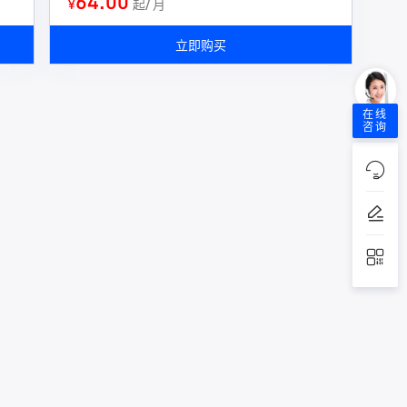
64.00
¥
起/ 月
立即购买
在线
咨询