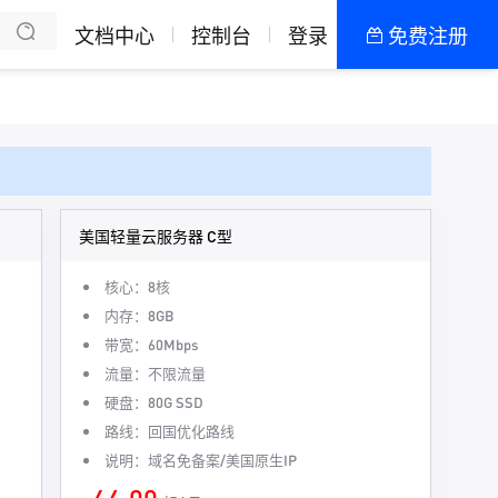
赚钱
决方案
了解我们
创作招募计划
文档中心
控制台
登录
免费注册
全部产品
新闻资讯
帮助文档
热销推荐
美国轻量云服务器 C型
核心：8核
内存：8GB
带宽：60Mbps
流量：不限流量
硬盘：80G SSD
路线：回国优化路线
说明：域名免备案/美国原生IP