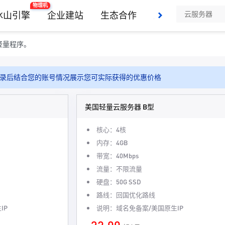
物理机
冰山引擎
企业建站
生态合作
支持与服务
解
轻量程序。
录后结合您的账号情况展示您可实际获得的优惠价格
美国轻量云服务器 B型
核心：4核
内存：4GB
带宽：40Mbps
流量：不限流量
硬盘：50G SSD
路线：回国优化路线
IP
说明：域名免备案/美国原生IP