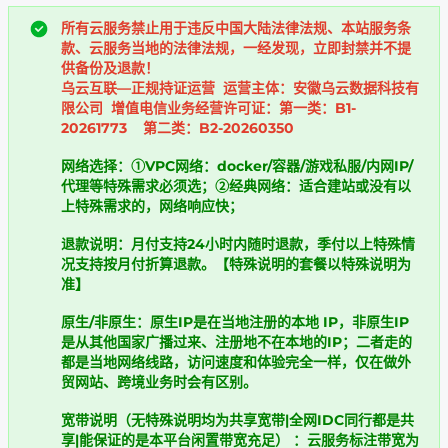
所有云服务禁止用于违反中国大陆法律法规、本站服务条
款、云服务当地的法律法规，一经发现，立即封禁并不提
供备份及退款！
乌云互联—正规持证运营 运营主体：安徽乌云数据科技有
限公司 增值电信业务经营许可证：第一类：B1-
20261773 第二类：B2-20260350
网络选择：①VPC网络：docker/容器/游戏私服/内网IP/
代理等特殊需求必须选；②经典网络：适合建站或没有以
上特殊需求的，网络响应快；
退款说明：月付支持24小时内随时退款，季付以上特殊情
况支持按月付折算退款。【特殊说明的套餐以特殊说明为
准】
原生/非原生：原生IP是在当地注册的本地 IP，非原生IP
是从其他国家广播过来、注册地不在本地的IP；二者走的
都是当地网络线路，访问速度和体验完全一样，仅在做外
贸网站、跨境业务时会有区别。
宽带说明（无特殊说明均为共享宽带|全网IDC同行都是共
享|能保证的是本平台闲置带宽充足） ​：云服务标注带宽为