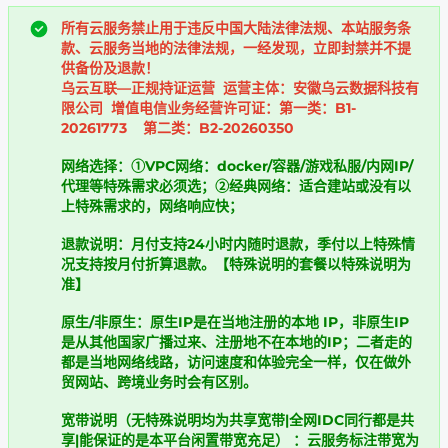
所有云服务禁止用于违反中国大陆法律法规、本站服务条
款、云服务当地的法律法规，一经发现，立即封禁并不提
供备份及退款！
乌云互联—正规持证运营 运营主体：安徽乌云数据科技有
限公司 增值电信业务经营许可证：第一类：B1-
20261773 第二类：B2-20260350
网络选择：①VPC网络：docker/容器/游戏私服/内网IP/
代理等特殊需求必须选；②经典网络：适合建站或没有以
上特殊需求的，网络响应快；
退款说明：月付支持24小时内随时退款，季付以上特殊情
况支持按月付折算退款。【特殊说明的套餐以特殊说明为
准】
原生/非原生：原生IP是在当地注册的本地 IP，非原生IP
是从其他国家广播过来、注册地不在本地的IP；二者走的
都是当地网络线路，访问速度和体验完全一样，仅在做外
贸网站、跨境业务时会有区别。
宽带说明（无特殊说明均为共享宽带|全网IDC同行都是共
享|能保证的是本平台闲置带宽充足） ​：云服务标注带宽为