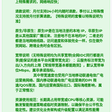
上特殊需求的，网络响应快；
退款说明：月付支持24小时内随时退款，季付以上特殊情
况支持按月付折算退款。【特殊说明的套餐以特殊说明为
准】
原生/非原生：原生IP是在当地注册的本地 IP，非原生IP
是从其他国家广播过来、注册地不在本地的IP；二者走的
都是当地网络线路，访问速度和体验完全一样，仅在做外
贸网站、跨境业务时会有区别。
宽带说明（无特殊说明均为共享宽带|全网IDC同行都是共
享|能保证的是本平台闲置带宽充足） ​：云服务标注带宽为
出/入方向的上限【常规带宽基本都能跑到】，默认宽带单
位Mbps，属非承诺指标。
其中带宽速度也受用户当地移动联通电信广电
运营商网络、国内移动联通电信广电运营商的DPI 限
速/QOS限流、国内运营商国际出口、国际海缆影响，属
于正常情况！
资源使用规范​：长期高占用带宽或CPU等核心资源，可能
触发智能限速策略或临时资源限制，以确保平台公平性及
稳定性。建议优化业务架构或升级配置以满足高性能需